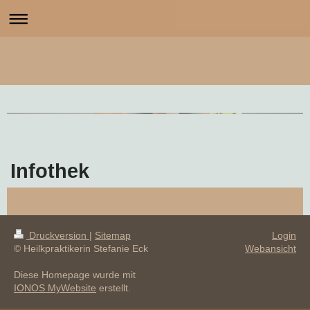
Infothek
Druckversion
|
Sitemap
Login
© Heilkpraktikerin Stefanie Eck
Webansicht
Diese Homepage wurde mit
IONOS MyWebsite
erstellt.