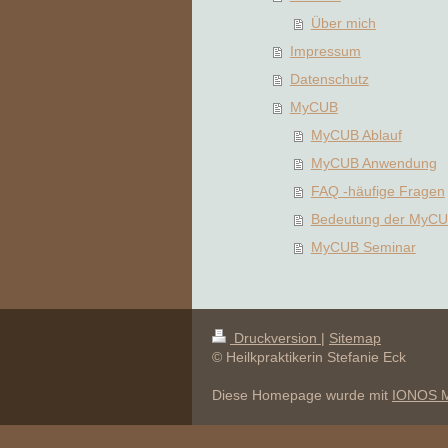
Über mich
Impressum
Datenschutz
MyCUB
MyCUB Ablauf
MyCUB Anwendung
FAQ -häufige Fragen
Bedeutung der MyC
MyCUB Seminar
Druckversion
|
Sitemap
© Heilkpraktikerin Stefanie Eck
Diese Homepage wurde mit
IONOS M