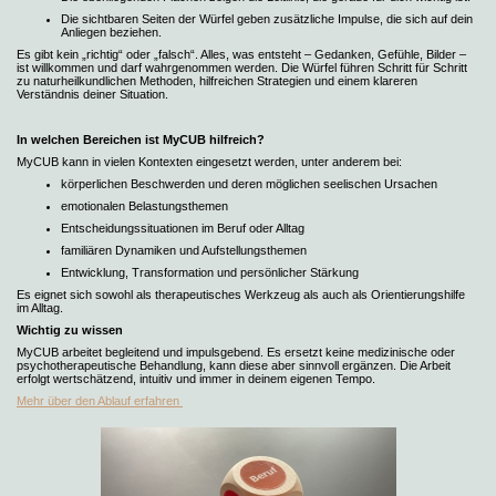
Die sichtbaren Seiten der Würfel geben zusätzliche Impulse, die sich auf dein
Anliegen beziehen.
Es gibt kein „richtig“ oder „falsch“. Alles, was entsteht – Gedanken, Gefühle, Bilder –
ist willkommen und darf wahrgenommen werden. Die Würfel führen Schritt für Schritt
zu naturheilkundlichen Methoden, hilfreichen Strategien und einem klareren
Verständnis deiner Situation.
In welchen Bereichen ist MyCUB hilfreich?
MyCUB kann in vielen Kontexten eingesetzt werden, unter anderem bei:
körperlichen Beschwerden und deren möglichen seelischen Ursachen
emotionalen Belastungsthemen
Entscheidungssituationen im Beruf oder Alltag
familiären Dynamiken und Aufstellungsthemen
Entwicklung, Transformation und persönlicher Stärkung
Es eignet sich sowohl als therapeutisches Werkzeug als auch als Orientierungshilfe
im Alltag.
Wichtig zu wissen
MyCUB arbeitet begleitend und impulsgebend. Es ersetzt keine medizinische oder
psychotherapeutische Behandlung, kann diese aber sinnvoll ergänzen. Die Arbeit
erfolgt wertschätzend, intuitiv und immer in deinem eigenen Tempo.
Mehr über den Ablauf erfahren