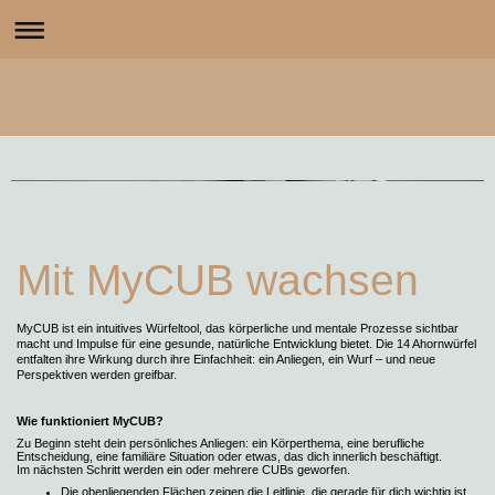
Mit MyCUB wachsen
MyCUB ist ein intuitives Würfeltool, das körperliche und mentale Prozesse sichtbar
macht und Impulse für eine gesunde, natürliche Entwicklung bietet. Die 14 Ahornwürfel
entfalten ihre Wirkung durch ihre Einfachheit: ein Anliegen, ein Wurf – und neue
Perspektiven werden greifbar.
Wie funktioniert MyCUB?
Zu Beginn steht dein persönliches Anliegen: ein Körperthema, eine berufliche
Entscheidung, eine familiäre Situation oder etwas, das dich innerlich beschäftigt.
Im nächsten Schritt werden ein oder mehrere CUBs geworfen.
Die obenliegenden Flächen zeigen die Leitlinie, die gerade für dich wichtig ist.